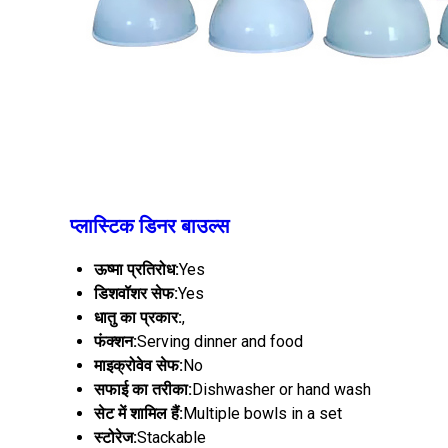
प्लास्टिक डिनर बाउल्स
ऊष्मा प्रतिरोध:
Yes
डिशवॉशर सेफ:
Yes
धातु का प्रकार:
,
फंक्शन:
Serving dinner and food
माइक्रोवेव सेफ:
No
सफाई का तरीका:
Dishwasher or hand wash
सेट में शामिल हैं:
Multiple bowls in a set
स्टोरेज:
Stackable