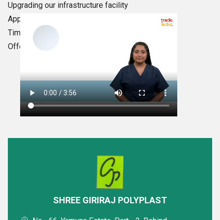
Upgrading our infrastructure facility
Appointing resourceful professionals
Timely meeting bulk orders
Offering customization facility
SHREE GIRIRAJ POLYPLAST