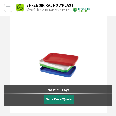
SHREE GIRIRAJ POLYPLAST
TRUSTED
जीएसटी नंबर. 24AHUPP7924M1ZG
SELLER
tic Trays
Plastic
2-3.5 आईएनआर
/
U
 Price/Quote