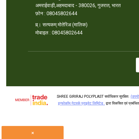
अमराईवाड़ी,अहमदाबाद - 380026, गुजरात, भारत
फ़ोन :
08045802644
म्र्। सत्यकम् मोतेरिअ
(
मालिक
)
मोबाइल :
08045802644
SHREE GIRIRAJ POLYPLAST सर्वाधिकार सुरक्षित.
(उपयोग
इन्फोकॉम नेटवर्क प्राइवेट लिमिटेड .
द्वारा विकसित एवं प्रबंधित
×